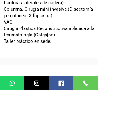
fracturas laterales de cadera).
Columna. Cirugía mini invasiva (Disectomía
percutánea. Xifoplastía).
VAC.
Cirugía Plástica Reconstructiva aplicada a la
traumatología (Colgajos).
Taller práctico en sede.
Universitas
Estudios Superiores
Sede: Lavalle 1838
Ciudad Autónoma de Buenos Aires
Te.
(011) 4372-2107
/
4373-3199
Consultanos